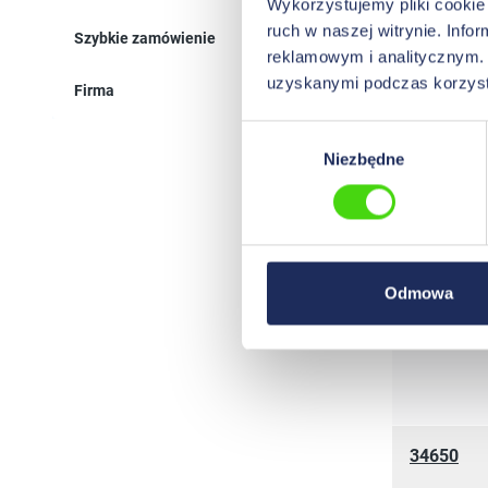
Wykorzystujemy pliki cookie 
34620
ruch w naszej witrynie. Inf
Szybkie zamówienie
reklamowym i analitycznym. 
uzyskanymi podczas korzysta
Firma
Wybór
Niezbędne
zgody
34630
Odmowa
34650