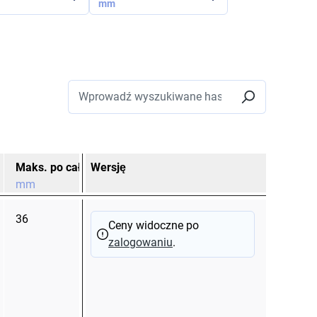
mm
Wersję
Maks. po całk. skurczu Ø D1
Min przy dostawie Ø D1
mm
mm
m
36
95
35
Ceny widoczne po
zalogowaniu
.