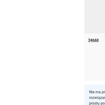
34660
Nie ma p
rozwiąza
prostu p