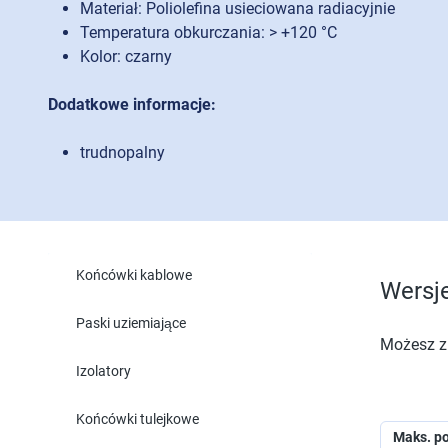
Materiał: Poliolefina usieciowana radiacyjnie
Temperatura obkurczania: > +120 °C
Kolor: czarny
Dodatkowe informacje:
trudnopalny
Końcówki kablowe
Wersj
Paski uziemiające
Możesz zn
Izolatory
Końcówki tulejkowe
Maks. po