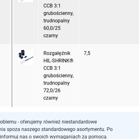
CCB 3:1
grubościenny,
trudnopalny
60,0/25
czarny
Rozgałęźnik
7,5
HIL-SHRINK®
CCB 3:1
grubościenny,
trudnopalny
72,0/26
czarny
roblemu - oferujemy również niestandardowe
nia spoza naszego standardowego asortymentu. Po
oinformuj nas o swoich wymaganiach za pomocą