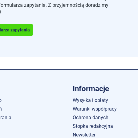
formularza zapytania. Z przyjemnością doradzimy
!
larza zapytania
Informacje
o
Wysyłka i opłaty
ń
Warunki współpracy
brania
Ochrona danych
Stopka redakcyjna
Newsletter