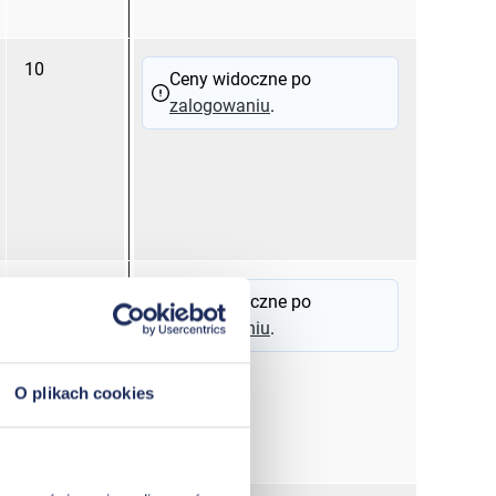
10
30
12
Ceny widoczne po
zalogowaniu
.
15
35
13
Ceny widoczne po
zalogowaniu
.
O plikach cookies