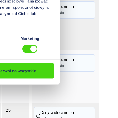
ołecznościowe i analizować
23
60
25
Ceny widoczne po
artnerom społecznościowym,
zalogowaniu
.
anymi od Ciebie lub
Marketing
23
55
25
Ceny widoczne po
zalogowaniu
.
ezwól na wszystkie
25
60
25
Ceny widoczne po