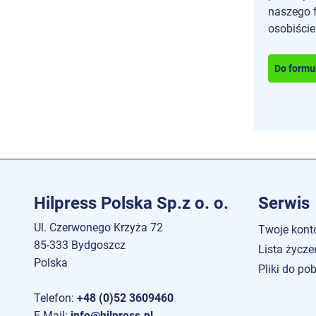
naszego 
osobiście
Do formu
Hilpress Polska Sp.z o. o.
Serwis
Ul. Czerwonego Krzyża 72
Twoje kont
85-333 Bydgoszcz
Lista życze
Polska
Pliki do po
Telefon:
+48 (0)52 3609460
E-Mail:
info@hilpress.pl