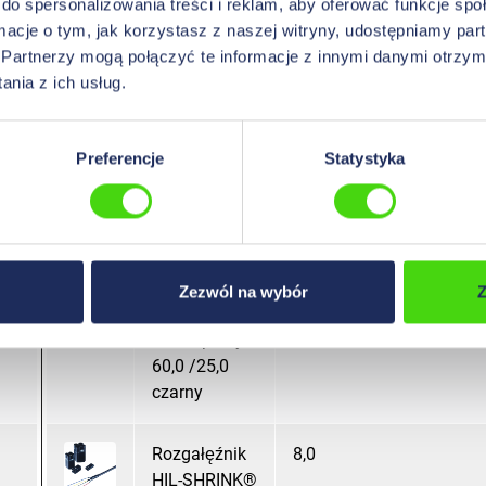
do spersonalizowania treści i reklam, aby oferować funkcje sp
Rozgałęźnik
8
ormacje o tym, jak korzystasz z naszej witryny, udostępniamy p
HIL-SHRINK®
Partnerzy mogą połączyć te informacje z innymi danymi otrzym
CCB 3:1
nia z ich usług.
grubościenny,
trudnopalny
50,0 /23,0
Preferencje
Statystyka
czarny
Rozgałęźnik
8,0
HIL-SHRINK®
CCB 3:1
Zezwól na wybór
Z
grubościenny,
trudnopalny
60,0 /25,0
czarny
Rozgałęźnik
8,0
HIL-SHRINK®