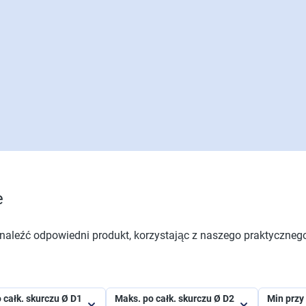
e
aleźć odpowiedni produkt, korzystając z naszego praktycznego 
 całk. skurczu Ø D1
Maks. po całk. skurczu Ø D2
Min przy