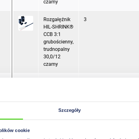
czarny
Rozgałęźnik
3
HIL-SHRINK®
CCB 3:1
grubościenny,
trudnopalny
30,0/12
czarny
Rozgałęźnik
4,0
HIL-SHRINK®
CCB 3:1
grubościenny,
Szczegóły
trudnopalny
35,0/15
czarny
 plików cookie