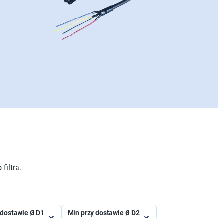
filtra.
 dostawie Ø D1
Min przy dostawie Ø D2