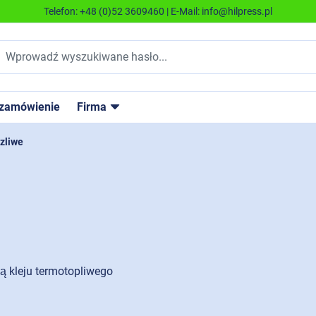
Telefon:
+48 (0)52 3609460
| E-Mail:
info@hilpress.pl
 zamówienie
Firma
zliwe
ą kleju termotopliwego