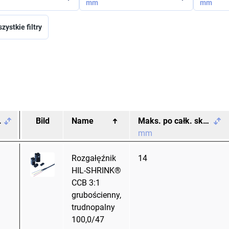
mm
mm
zystkie filtry
.
Bild
Name
Maks. po całk. skurczu Ø D2
mm
Rozgałęźnik
14
HIL-SHRINK®
CCB 3:1
grubościenny,
trudnopalny
100,0/47