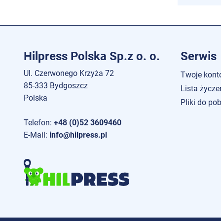
Hilpress Polska Sp.z o. o.
Serwis
Ul. Czerwonego Krzyża 72
Twoje kont
85-333 Bydgoszcz
Lista życze
Polska
Pliki do po
Telefon:
+48 (0)52 3609460
E-Mail:
info@hilpress.pl