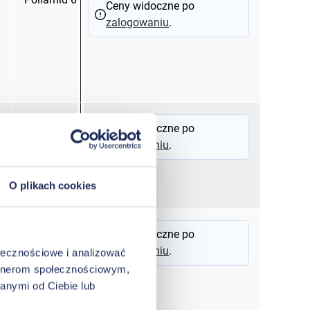
Ceny widoczne po
zalogowaniu
.
PVC
Ceny widoczne po
zalogowaniu
.
O plikach cookies
PVC
Ceny widoczne po
zalogowaniu
.
ołecznościowe i analizować
artnerom społecznościowym,
anymi od Ciebie lub