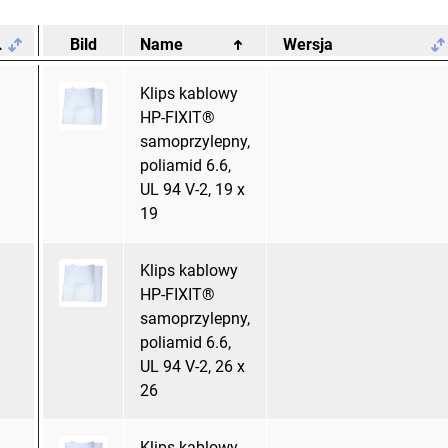
.
Bild
Name
Wersja
Klips kablowy
HP-FIXIT®
samoprzylepny,
poliamid 6.6,
UL 94 V-2, 19 x
19
Klips kablowy
HP-FIXIT®
samoprzylepny,
poliamid 6.6,
UL 94 V-2, 26 x
26
Klips kablowy