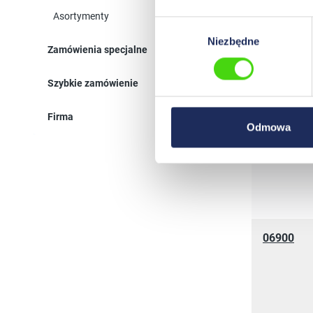
Asortymenty
06890
Wybór
Niezbędne
zgody
Zamówienia specjalne
Szybkie zamówienie
Firma
Odmowa
06940
06900