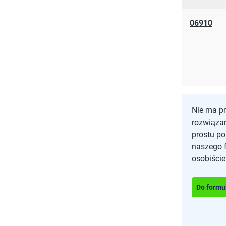
06910
Nie ma p
rozwiąza
prostu p
naszego 
osobiście
Do formu