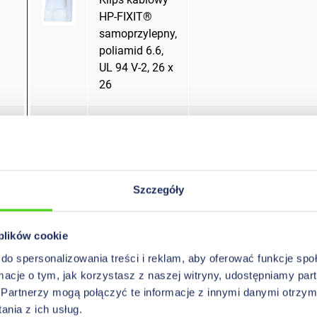
HP-FIXIT®
samoprzylepny,
poliamid 6.6,
UL 94 V-2, 26 x
26
Płaskie
Płaska taśma
uchwyty
samoprzylepne
HP-FIXIT®,
Szczegóły
PVC, 15 x 26
Płaskie
Płaska taśma
 plików cookie
uchwyty
do spersonalizowania treści i reklam, aby oferować funkcje sp
samoprzylepne
ormacje o tym, jak korzystasz z naszej witryny, udostępniamy p
HP-FIXIT®,
Partnerzy mogą połączyć te informacje z innymi danymi otrzym
PVC, 20 x 26
nia z ich usług.