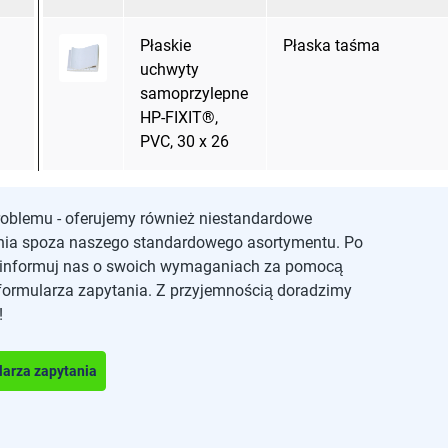
Płaskie
Płaska taśma
uchwyty
samoprzylepne
HP-FIXIT®,
PVC, 30 x 26
roblemu - oferujemy również niestandardowe
nia spoza naszego standardowego asortymentu. Po
oinformuj nas o swoich wymaganiach za pomocą
formularza zapytania. Z przyjemnością doradzimy
!
larza zapytania