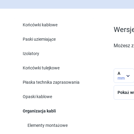
Końcówki kablowe
Wersj
Paski uziemiające
Możesz zn
Izolatory
Końcówki tulejkowe
A
mm
Płaska technika zaprasowania
Pokaż ws
Opaski kablowe
Organizacja kabli
Elementy montażowe