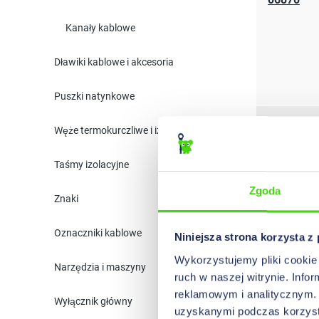
Kanały kablowe
Dławiki kablowe i akcesoria
Puszki natynkowe
06920
Węże termokurczliwe i izolacja
Taśmy izolacyjne
Zgoda
Znaki
Oznaczniki kablowe
06930
Niniejsza strona korzysta z
Wykorzystujemy pliki cookie 
Narzędzia i maszyny
ruch w naszej witrynie. Inf
reklamowym i analitycznym. 
Wyłącznik główny
uzyskanymi podczas korzysta