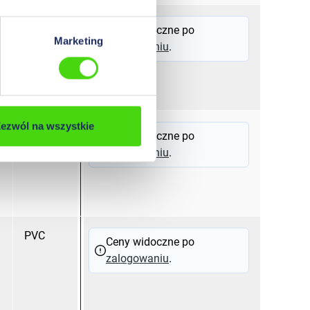
PVC
Ceny widoczne po
Marketing
zalogowaniu
.
ezwól na wszystkie
PVC
Ceny widoczne po
zalogowaniu
.
PVC
Ceny widoczne po
zalogowaniu
.