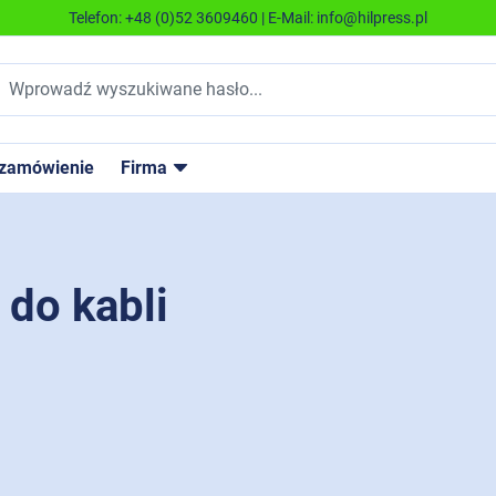
Telefon:
+48 (0)52 3609460
| E-Mail:
info@hilpress.pl
 zamówienie
Firma
do kabli