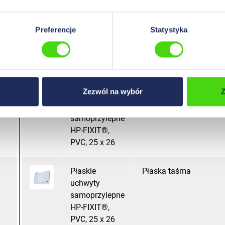
Płaskie
Płaska taśma
uchwyty
Preferencje
Statystyka
samoprzylepne
HP-FIXIT®,
PVC, 20 x 26
Zezwól na wybór
Z
Płaskie
Płaska taśma
uchwyty
samoprzylepne
HP-FIXIT®,
PVC, 25 x 26
Płaskie
Płaska taśma
uchwyty
samoprzylepne
HP-FIXIT®,
PVC, 25 x 26