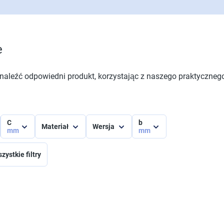
e
aleźć odpowiedni produkt, korzystając z naszego praktycznego 
C
b
Materiał
Wersja
mm
mm
zystkie filtry