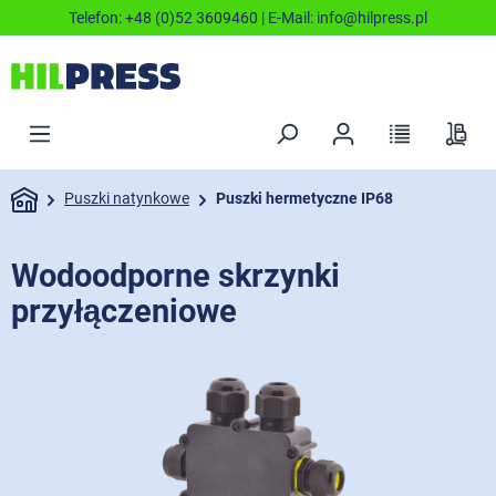
Telefon:
+48 (0)52 3609460
| E-Mail:
info@hilpress.pl
Puszki natynkowe
Puszki hermetyczne IP68
Wodoodporne skrzynki
przyłączeniowe