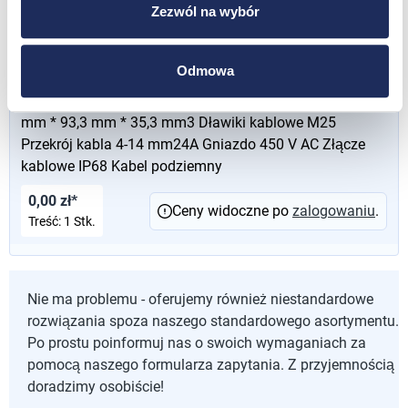
Ceny widoczne po
zalogowaniu
.
Zezwól na wybór
Treść:
1 Stk.
Odmowa
55687-1
Wodoodporna skrzynka przyłączeniowa 5-stykowa 126,7
mm * 93,3 mm * 35,3 mm3 Dławiki kablowe M25
Przekrój kabla 4-14 mm24A Gniazdo 450 V AC Złącze
kablowe IP68 Kabel podziemny
0,00 zł*
Ceny widoczne po
zalogowaniu
.
Treść:
1 Stk.
Nie ma problemu - oferujemy również niestandardowe
rozwiązania spoza naszego standardowego asortymentu.
Po prostu poinformuj nas o swoich wymaganiach za
pomocą naszego formularza zapytania. Z przyjemnością
doradzimy osobiście!