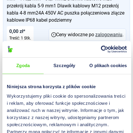
przekrój kabla 5-9 mm1 Dławik kablowy M12 przekrój
kabla 4-8 mm24A 450V AC puszka połączeniowa złącze
kablowe IP68 kabel podziemny
0,00 zł*
Ceny widoczne po
zalogowaniu
.
Treść:
1 Stk.
55687-5
Zgoda
Szczegóły
O plikach cookies
Verteilerdose wasserdicht
0,00 zł*
Ceny widoczne po
zalogowaniu
.
Treść:
1 Stk.
Niniejsza strona korzysta z plików cookie
Wykorzystujemy pliki cookie do spersonalizowania treści
i reklam, aby oferować funkcje społecznościowe i
55687-2
analizować ruch w naszej witrynie. Informacje o tym, jak
Verteilerdose wasserdicht 5-polig
korzystasz z naszej witryny, udostępniamy partnerom
społecznościowym, reklamowym i analitycznym.
0,00 zł*
Ceny widoczne po
zalogowaniu
.
Partnerzy mogą połączyć te informacje z innymi danymi
Treść:
1 Stk.