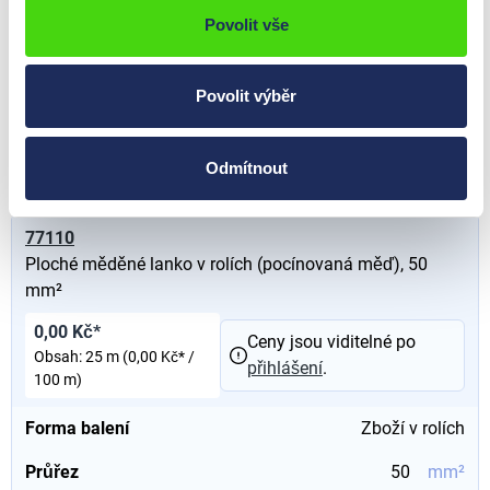
Povolit vše
Průřez
25
mm²
Průměr
mm
Povolit výběr
Rozměry (L x B)
20 x 2,5
mm
Typ
Plochý měděný drát
Odmítnout
77110
Ploché měděné lanko v rolích (pocínovaná měď), 50
mm²
0,00 Kč*
Ceny jsou viditelné po
Obsah:
25 m
(0,00 Kč* /
přihlášení
.
100 m)
Forma balení
Zboží v rolích
Průřez
50
mm²