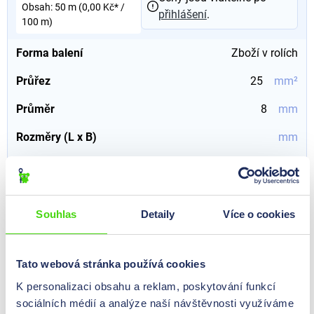
Obsah:
50 m
(0,00 Kč* /
přihlášení
.
100 m)
Forma balení
Zboží v rolích
Průřez
25
mm²
Průměr
8
mm
Rozměry (L x B)
mm
Typ
Kulaté měděné vlákno
77103
Souhlas
Detaily
Více o cookies
Ploché měděné lanko v rolích (pocínovaná měď), 10
mm²
Tato webová stránka používá cookies
0,00 Kč*
Ceny jsou viditelné po
K personalizaci obsahu a reklam, poskytování funkcí
Obsah:
50 m
(0,00 Kč* /
přihlášení
.
sociálních médií a analýze naší návštěvnosti využíváme
100 m)