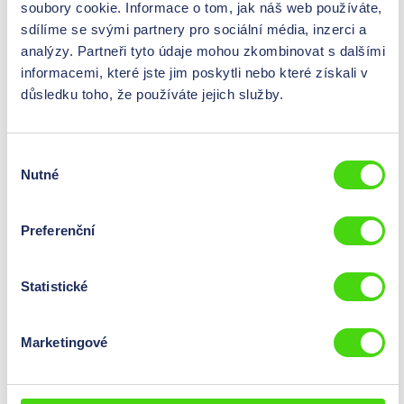
soubory cookie. Informace o tom, jak náš web používáte,
Forma balení
Zboží v rolích
sdílíme se svými partnery pro sociální média, inzerci a
analýzy. Partneři tyto údaje mohou zkombinovat s dalšími
Průřez
10
mm²
informacemi, které jste jim poskytli nebo které získali v
důsledku toho, že používáte jejich služby.
Průměr
mm
Rozměry (L x B)
10 x 1,5
mm
Výběr
Typ
Plochý měděný drát
Nutné
souhlasu
Preferenční
77108
Ploché měděné lanko v rolích (pocínovaná měď), 25
mm²
Statistické
0,00 Kč*
Ceny jsou viditelné po
Obsah:
50 m
(0,00 Kč* /
Marketingové
přihlášení
.
100 m)
Forma balení
Zboží v rolích