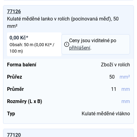
77126
Kulaté měděné lanko v rolích (pocínovaná měď), 50
mm²
0,00 Kč*
Ceny jsou viditelné po
Obsah:
50 m
(0,00 Kč* /
přihlášení
.
100 m)
Forma balení
Zboží v rolích
Průřez
50
mm²
Průměr
11
mm
Rozměry (L x B)
mm
Typ
Kulaté měděné vlákno
77120