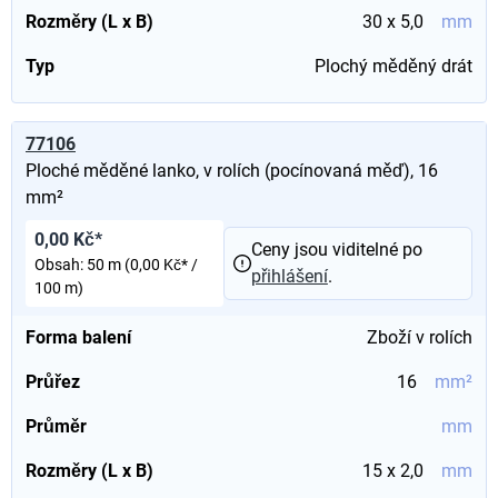
Rozměry (L x B)
30 x 5,0
mm
Typ
Plochý měděný drát
77106
Ploché měděné lanko, v rolích (pocínovaná měď), 16
mm²
0,00 Kč*
Ceny jsou viditelné po
Obsah:
50 m
(0,00 Kč* /
přihlášení
.
100 m)
Forma balení
Zboží v rolích
Průřez
16
mm²
Průměr
mm
Rozměry (L x B)
15 x 2,0
mm