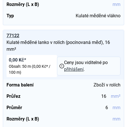
Rozměry (L x B)
mm
Typ
Kulaté měděné vlákno
77122
Kulaté měděné lanko v rolích (pocínovaná měď), 16
mm²
0,00 Kč*
Ceny jsou viditelné po
Obsah:
50 m
(0,00 Kč* /
přihlášení
.
100 m)
Forma balení
Zboží v rolích
Průřez
16
mm²
Průměr
6
mm
Rozměry (L x B)
mm