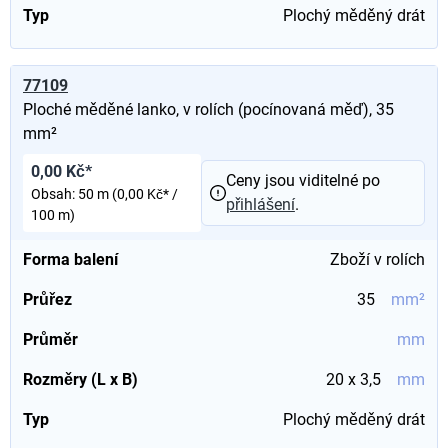
Typ
Plochý měděný drát
77109
Ploché měděné lanko, v rolích (pocínovaná měď), 35
mm²
0,00 Kč*
Ceny jsou viditelné po
Obsah:
50 m
(0,00 Kč* /
přihlášení
.
100 m)
Forma balení
Zboží v rolích
Průřez
35
mm²
Průměr
mm
Rozměry (L x B)
20 x 3,5
mm
Typ
Plochý měděný drát