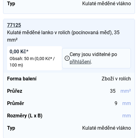
Typ
Kulaté měděné vlákno
77125
Kulaté měděné lanko v rolích (pocínovaná měď), 35
mm²
0,00 Kč*
Ceny jsou viditelné po
Obsah:
50 m
(0,00 Kč* /
přihlášení
.
100 m)
Forma balení
Zboží v rolích
Průřez
35
mm²
Průměr
9
mm
Rozměry (L x B)
mm
Typ
Kulaté měděné vlákno