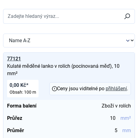
77121
Kulaté měděné lanko v rolích (pocínovaná měď), 10
mm²
0,00 Kč*
Ceny jsou viditelné po
přihlášení
.
Obsah:
100 m
Forma balení
Zboží v rolích
Průřez
10
mm²
Průměr
5
mm