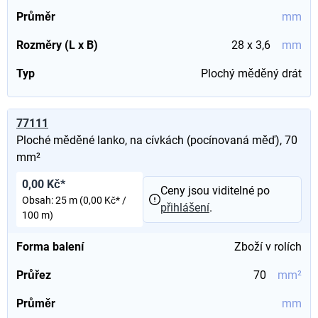
Průměr
mm
Rozměry (L x B)
28 x 3,6
mm
Typ
Plochý měděný drát
77111
Ploché měděné lanko, na cívkách (pocínovaná měď), 70
mm²
0,00 Kč*
Ceny jsou viditelné po
Obsah:
25 m
(0,00 Kč* /
přihlášení
.
100 m)
Forma balení
Zboží v rolích
Průřez
70
mm²
Průměr
mm