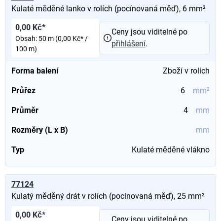
Kulaté měděné lanko v rolích (pocínovaná měď), 6 mm²
0,00 Kč*
Ceny jsou viditelné po
Obsah:
50 m
(0,00 Kč* /
přihlášení
.
100 m)
Forma balení
Zboží v rolích
Průřez
6
mm²
Průměr
4
mm
Rozměry (L x B)
mm
Typ
Kulaté měděné vlákno
77124
Kulatý měděný drát v rolích (pocínovaná měď), 25 mm²
0,00 Kč*
Ceny jsou viditelné po