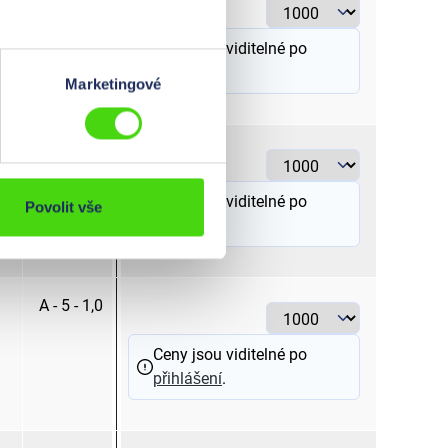
Ceny jsou viditelné po
přihlášení
.
Marketingové
A - 4 - 6,0
žlutá
Ceny jsou viditelné po
Povolit vše
přihlášení
.
A - 5 - 1,0
červená
Ceny jsou viditelné po
přihlášení
.