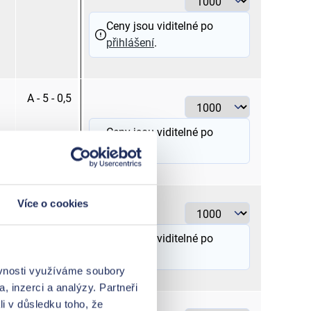
Ceny jsou viditelné po
přihlášení
.
A - 5 - 0,5
bílá
Ceny jsou viditelné po
přihlášení
.
Více o cookies
A - 3 - 1,0
červená
Ceny jsou viditelné po
přihlášení
.
ěvnosti využíváme soubory
, inzerci a analýzy. Partneři
li v důsledku toho, že
A - 4 - 1,0
červená