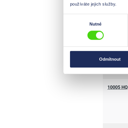
používáte jejich služby.
Výběr
Nutné
souhlasu
10020 HQ
Odmítnout
10005 HQ