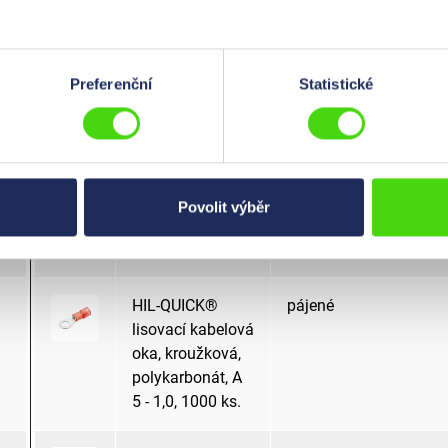
lisovací kabelová
oka, kroužková,
polykarbonát, A
Preferenční
Statistické
4 - 1,0, 1000 ks.
HIL-QUICK®
pájené
lisovací kabelová
oka, kroužková,
Povolit výběr
polykarbonát, A
4 - 6,0, 1000 ks.
HIL-QUICK®
pájené
lisovací kabelová
oka, kroužková,
polykarbonát, A
5 - 1,0, 1000 ks.