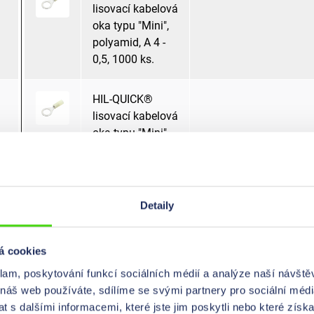
lisovací kabelová
oka typu "Mini",
polyamid, A 4 -
0,5, 1000 ks.
HIL-QUICK®
lisovací kabelová
oka typu "Mini",
polyamid, A 5 -
0,5, 1000 ks.
Detaily
HIL-QUICK®
pájené
lisovací kabelová
oka, kroužková,
á cookies
polykarbonát, A
3 - 1,0, 1000 ks.
klam, poskytování funkcí sociálních médií a analýze naší návšt
 náš web používáte, sdílíme se svými partnery pro sociální média
 s dalšími informacemi, které jste jim poskytli nebo které získa
HIL-QUICK®
pájené