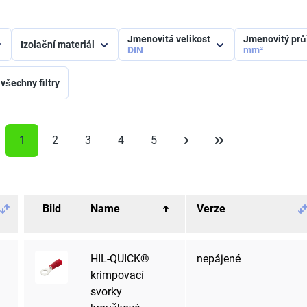
Jmenovitá velikost
Jmenovitý pr
Izolační materiál
DIN
mm²
 všechny filtry
1
2
3
4
5
Bild
Name
Verze
HIL-QUICK®
nepájené
krimpovací
svorky