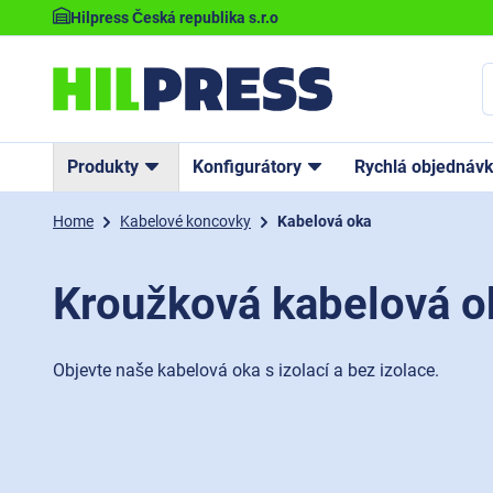
Hilpress Česká republika s.r.o
Produkty
Konfigurátory
Rychlá objednáv
Home
Kabelové koncovky
Kabelová oka
Kroužková kabelová o
Objevte naše kabelová oka s izolací a bez izolace.