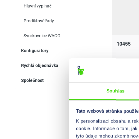
Hlavní vypínač
Prodiktové řady
Svorkovnice WAGO
10455
Konfigurátory
Rychlá objednávka
Společnost
Souhlas
10002 HQ
Tato webová stránka použív
K personalizaci obsahu a re
cookie. Informace o tom, jak
tyto údaje mohou zkombinovat
10004 HQ