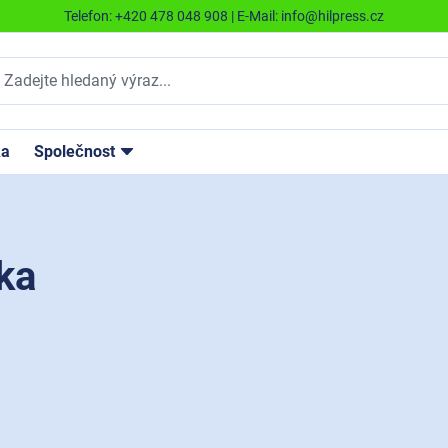
Telefon:
+420 478 048 908
| E-Mail:
info@hilpress.cz
ka
Společnost
ka