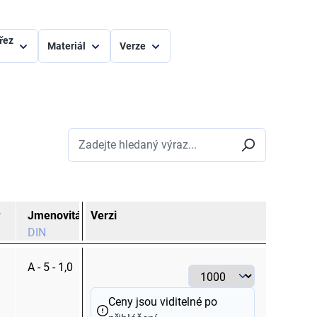
ůřez
Materiál
Verze
Jmenovitá velikost
Verzi
Barva
M
DIN
A - 5 - 1,0
červená
Ceny jsou viditelné po