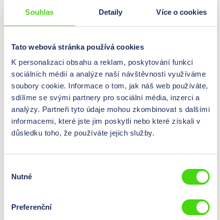
Barva
šedá
Souhlas
Detaily
Více o cookies
Materiál
Polyamid
Vlákno (AG)
M 25 x 1,5
Tato webová stránka používá cookies
K personalizaci obsahu a reklam, poskytování funkcí
sociálních médií a analýze naší návštěvnosti využíváme
50004
soubory cookie. Informace o tom, jak náš web používáte,
Kabelová průchodka a pojistná matice HP ECO® v sadě,
sdílíme se svými partnery pro sociální média, inzerci a
metrická, šedá, 32 x 1,5
analýzy. Partneři tyto údaje mohou zkombinovat s dalšími
0,00 Kč*
informacemi, které jste jim poskytli nebo které získali v
Ceny jsou viditelné
Obsah:
24 St
důsledku toho, že používáte jejich služby.
po
přihlášení
.
(0,00 Kč* / 100 St)
Třída ochrany
IP 67
Výběr
Nutné
souhlasu
Verze
s pojistnou maticí
Počet kabelů
Preferenční