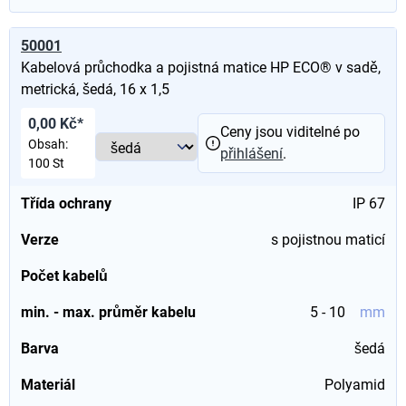
50001
Kabelová průchodka a pojistná matice HP ECO® v sadě,
metrická, šedá, 16 x 1,5
0,00 Kč*
Ceny jsou viditelné po
Obsah:
přihlášení
.
100 St
Třída ochrany
IP 67
Verze
s pojistnou maticí
Počet kabelů
min. - max. průměr kabelu
5 - 10
mm
Barva
šedá
Materiál
Polyamid