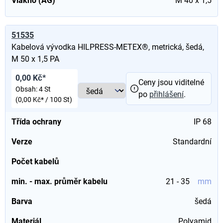
Vlákno (AG)
M 40 x 1,5
51535
Kabelová vývodka HILPRESS-METEX®, metrická, šedá,
M 50 x 1,5 PA
0,00 Kč*
Ceny jsou viditelné
Obsah:
4 St
po
přihlášení
.
(0,00 Kč* / 100 St)
Třída ochrany
IP 68
Verze
Standardní
Počet kabelů
min. - max. průměr kabelu
21 - 35
mm
Barva
šedá
Materiál
Polyamid