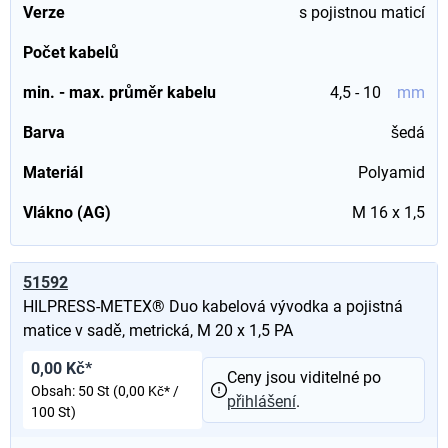
Verze
s pojistnou maticí
Počet kabelů
min. - max. průměr kabelu
4,5 - 10
mm
Barva
šedá
Materiál
Polyamid
Vlákno (AG)
M 16 x 1,5
51592
HILPRESS-METEX® Duo kabelová vývodka a pojistná
matice v sadě, metrická, M 20 x 1,5 PA
0,00 Kč*
Ceny jsou viditelné po
Obsah:
50 St
(0,00 Kč* /
přihlášení
.
100 St)