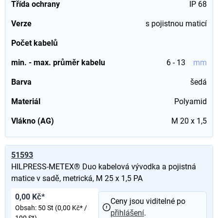
Třída ochrany
IP 68
Verze
s pojistnou maticí
Počet kabelů
min. - max. průměr kabelu
6 - 13
mm
Barva
šedá
Materiál
Polyamid
Vlákno (AG)
M 20 x 1,5
51593
HILPRESS-METEX® Duo kabelová vývodka a pojistná
matice v sadě, metrická, M 25 x 1,5 PA
0,00 Kč*
Ceny jsou viditelné po
Obsah:
50 St
(0,00 Kč* /
přihlášení
.