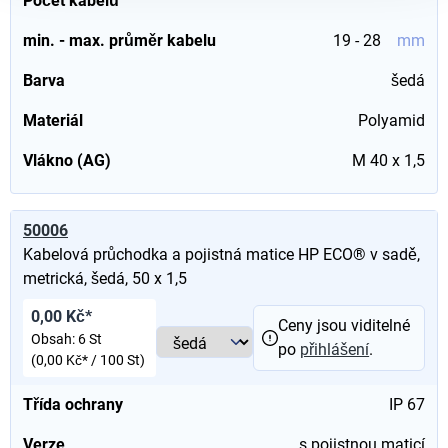
Počet kabelů
min. - max. průměr kabelu
19 - 28
mm
Barva
šedá
Materiál
Polyamid
Vlákno (AG)
M 40 x 1,5
50006
Kabelová průchodka a pojistná matice HP ECO® v sadě,
metrická, šedá, 50 x 1,5
0,00 Kč*
Ceny jsou viditelné
Obsah:
6 St
po
přihlášení
.
(0,00 Kč* / 100 St)
Třída ochrany
IP 67
Verze
s pojistnou maticí