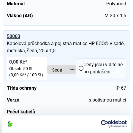
Materiál
Polyamid
Vlákno (AG)
M 20 x 1,5
50003
Kabelová průchodka a pojistná matice HP ECO® v sadě,
metrická, šedá, 25 x 1,5
0,00 Kč*
Ceny jsou viditelné
Obsah:
50 St
po
přihlášení
.
(0,00 Kč* / 100 St)
Třída ochrany
IP 67
Verze
s pojistnou maticí
Počet kabelů
min. - max. průměr kabelu
13 - 18
mm