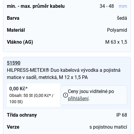
min. - max. průměr kabelu
34 - 48
mm
Barva
šedá
Materiál
Polyamid
Vlákno (AG)
M 63 x 1,5
51590
HILPRESS-METEX® Duo kabelová vývodka a pojistná
matice v sadě, metrická, M 12 x 1,5 PA
0,00 Kč*
Ceny jsou viditelné po
Obsah:
50 St
(0,00 Kč* /
přihlášení
.
100 St)
Třída ochrany
IP 68
Verze
s pojistnou maticí