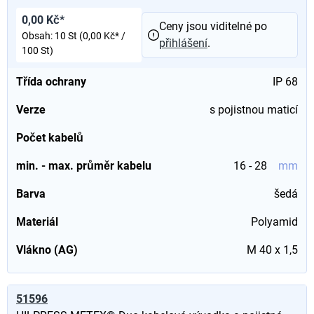
0,00 Kč*
Ceny jsou viditelné po
Obsah:
10 St
(0,00 Kč* /
přihlášení
.
100 St)
Třída ochrany
IP 68
Verze
s pojistnou maticí
Počet kabelů
min. - max. průměr kabelu
16 - 28
mm
Barva
šedá
Materiál
Polyamid
Vlákno (AG)
M 40 x 1,5
51596