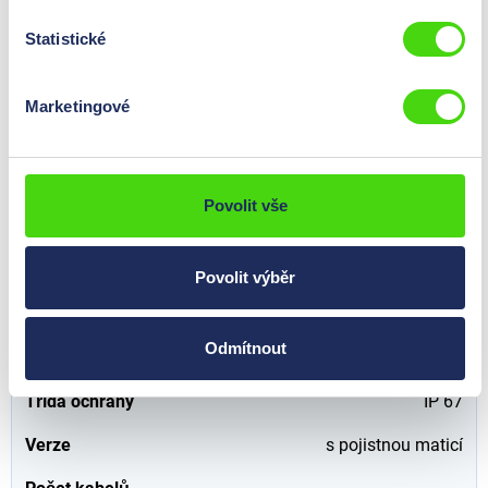
min. - max. průměr kabelu
14 - 21
mm
Statistické
Barva
šedá
Materiál
Polyamid
Marketingové
Vlákno (AG)
M 32 x 1,5
Povolit vše
50005
Kabelová průchodka a pojistná matice HP ECO® v sadě,
metrická, šedá, 40 x 1,5
Povolit výběr
0,00 Kč*
Ceny jsou viditelné
Obsah:
12 St
po
přihlášení
.
Odmítnout
(0,00 Kč* / 100 St)
Třída ochrany
IP 67
Verze
s pojistnou maticí