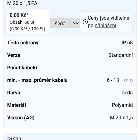
M 20 x 1,5 PA
0,00 Kč*
Ceny jsou viditelné
Obsah:
50 St
po
přihlášení
.
(0,00 Kč* / 100 St)
Třída ochrany
IP 68
Verze
Standardní
Počet kabelů
min. - max. průměr kabelu
6 - 13
mm
Barva
šedá
Materiál
Polyamid
Vlákno (AG)
M 20 x 1,5
51533