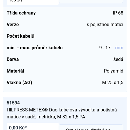
100 St)
Třída ochrany
IP 68
Verze
s pojistnou maticí
Počet kabelů
min. - max. průměr kabelu
9 - 17
mm
Barva
šedá
Materiál
Polyamid
Vlákno (AG)
M 25 x 1,5
51594
HILPRESS-METEX® Duo kabelová vývodka a pojistná
matice v sadě, metrická, M 32 x 1,5 PA
0,00 Kč*