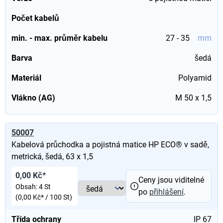
Počet kabelů
min. - max. průměr kabelu
27 - 35
mm
Barva
šedá
Materiál
Polyamid
Vlákno (AG)
M 50 x 1,5
50007
Kabelová průchodka a pojistná matice HP ECO® v sadě,
metrická, šedá, 63 x 1,5
0,00 Kč*
Ceny jsou viditelné
Obsah:
4 St
po
přihlášení
.
(0,00 Kč* / 100 St)
Třída ochrany
IP 67