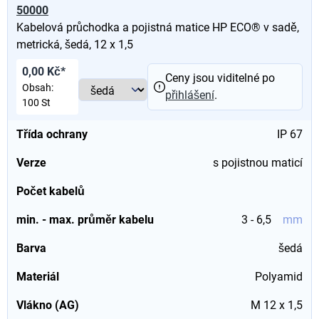
50000
Kabelová průchodka a pojistná matice HP ECO® v sadě,
metrická, šedá, 12 x 1,5
0,00 Kč*
Ceny jsou viditelné po
Obsah:
přihlášení
.
100 St
Třída ochrany
IP 67
Verze
s pojistnou maticí
Počet kabelů
min. - max. průměr kabelu
3 - 6,5
mm
Barva
šedá
Materiál
Polyamid
Vlákno (AG)
M 12 x 1,5