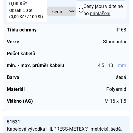
0,00 Kč*
Ceny jsou viditelné
Obsah:
50 St
po
přihlášení
.
(0,00 Kč* / 100 St)
Třída ochrany
IP 68
Verze
Standardní
Počet kabelů
min. - max. průměr kabelu
4,5 - 10
mm
Barva
šedá
Materiál
Polyamid
Vlákno (AG)
M 16 x 1,5
51531
Kabelová vývodka HILPRESS-METEX®, metrická, šedá,