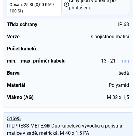
Ceny jsou viditelné po
Obsah:
25 St
(0,00 Kč* /
přihlášení
.
100 St)
Třída ochrany
IP 68
Verze
s pojistnou maticí
Počet kabelů
min. - max. průměr kabelu
13 - 21
mm
Barva
šedá
Materiál
Polyamid
Vlákno (AG)
M 32 x 1,5
51595
HILPRESS-METEX® Duo kabelová vývodka a pojistná
matice v sadě, metrická, M 40 x 1,5 PA