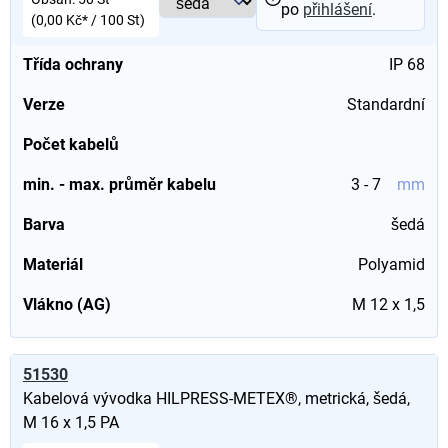
po
přihlášení
.
(0,00 Kč* / 100 St)
Třída ochrany
IP 68
Verze
Standardní
Počet kabelů
min. - max. průměr kabelu
3 - 7
mm
Barva
šedá
Materiál
Polyamid
Vlákno (AG)
M 12 x 1,5
51530
Kabelová vývodka HILPRESS-METEX®, metrická, šedá,
M 16 x 1,5 PA