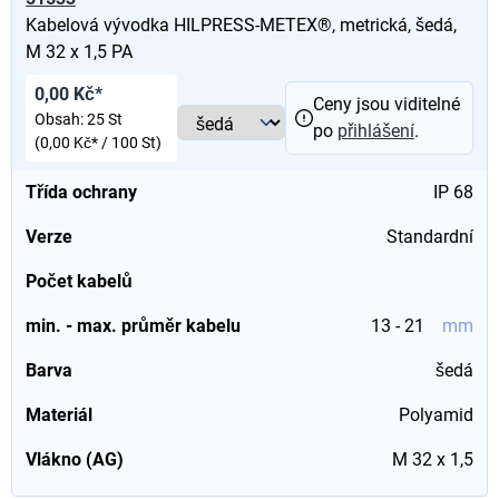
Kabelová vývodka HILPRESS-METEX®, metrická, šedá,
M 32 x 1,5 PA
0,00 Kč*
Ceny jsou viditelné
Obsah:
25 St
po
přihlášení
.
(0,00 Kč* / 100 St)
Třída ochrany
IP 68
Verze
Standardní
Počet kabelů
min. - max. průměr kabelu
13 - 21
mm
Barva
šedá
Materiál
Polyamid
Vlákno (AG)
M 32 x 1,5