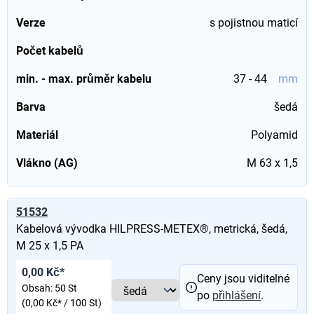
Verze
s pojistnou maticí
Počet kabelů
min. - max. průměr kabelu
37 - 44
mm
Barva
šedá
Materiál
Polyamid
Vlákno (AG)
M 63 x 1,5
51532
Kabelová vývodka HILPRESS-METEX®, metrická, šedá,
M 25 x 1,5 PA
0,00 Kč*
Ceny jsou viditelné
Obsah:
50 St
po
přihlášení
.
(0,00 Kč* / 100 St)