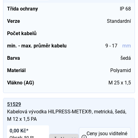
Třída ochrany
IP 68
Verze
Standardní
Počet kabelů
min. - max. průměr kabelu
9 - 17
mm
Barva
šedá
Materiál
Polyamid
Vlákno (AG)
M 25 x 1,5
51529
Kabelová vývodka HILPRESS-METEX®, metrická, šedá,
M 12 x 1,5 PA
0,00 Kč*
Ceny jsou viditelné
Obsah:
50 St