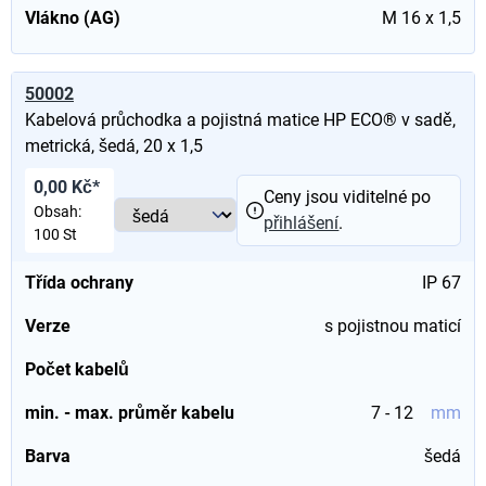
Vlákno (AG)
M 16 x 1,5
50002
Kabelová průchodka a pojistná matice HP ECO® v sadě,
metrická, šedá, 20 x 1,5
0,00 Kč*
Ceny jsou viditelné po
Obsah:
přihlášení
.
100 St
Třída ochrany
IP 67
Verze
s pojistnou maticí
Počet kabelů
min. - max. průměr kabelu
7 - 12
mm
Barva
šedá