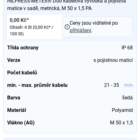
HILPRESS-METEX® Duo kabelová vývodka a pojistná
matice v sadě, metrická, M 50 x 1,5 PA
0,00 Kč*
Ceny jsou viditelné po
Obsah:
4 St
(0,00 Kč* /
přihlášení
.
100 St)
Třída ochrany
IP 68
Verze
s pojistnou maticí
Počet kabelů
min. - max. průměr kabelu
21 - 35
mm
Barva
šedá
Materiál
Polyamid
Vlákno (AG)
M 50 x 1,5