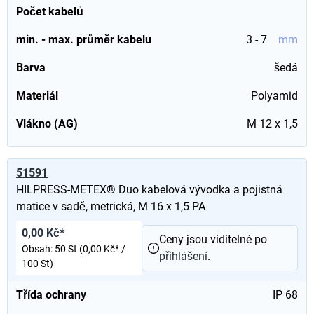
Počet kabelů
min. - max. průměr kabelu
3 - 7
mm
Barva
šedá
Materiál
Polyamid
Vlákno (AG)
M 12 x 1,5
51591
HILPRESS-METEX® Duo kabelová vývodka a pojistná
matice v sadě, metrická, M 16 x 1,5 PA
0,00 Kč*
Ceny jsou viditelné po
Obsah:
50 St
(0,00 Kč* /
přihlášení
.
100 St)
Třída ochrany
IP 68