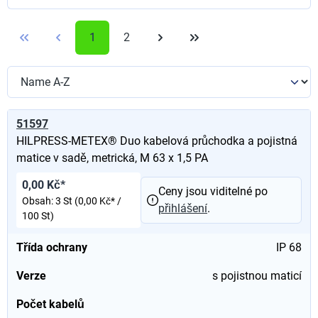
1
2
51597
HILPRESS-METEX® Duo kabelová průchodka a pojistná
matice v sadě, metrická, M 63 x 1,5 PA
0,00 Kč*
Ceny jsou viditelné po
Obsah:
3 St
(0,00 Kč* /
přihlášení
.
100 St)
Třída ochrany
IP 68
Verze
s pojistnou maticí
Počet kabelů