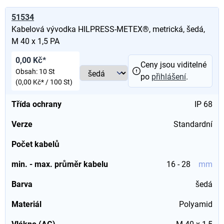
51534
Kabelová vývodka HILPRESS-METEX®, metrická, šedá,
M 40 x 1,5 PA
0,00 Kč*
Ceny jsou viditelné
Obsah:
10 St
po
přihlášení
.
(0,00 Kč* / 100 St)
Třída ochrany
IP 68
Verze
Standardní
Počet kabelů
min. - max. průměr kabelu
16 - 28
mm
Barva
šedá
Materiál
Polyamid