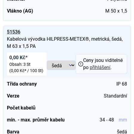
Vlákno (AG)
M 50 x 1,5
51536
Kabelová vývodka HILPRESS-METEX®, metrická, šedá,
M 63 x 1,5 PA
0,00 Kč*
Ceny jsou viditelné
Obsah:
3 St
po
přihlášení
.
(0,00 Kč* / 100 St)
Třída ochrany
IP 68
Verze
Standardní
Počet kabelů
min. - max. průměr kabelu
34 - 48
mm
Barva
šedá