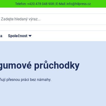
Telefon:
+420 478 048 908
| E-Mail:
info@hilpress.cz
ka
Společnost
a gumové průchodky
ňují přesnou práci bez námahy.