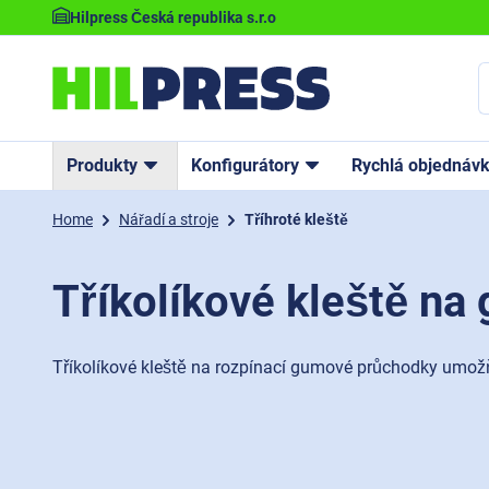
Hilpress Česká republika s.r.o
Produkty
Konfigurátory
Rychlá objednáv
Home
Nářadí a stroje
Tříhroté kleště
Tříkolíkové kleště n
Tříkolíkové kleště na rozpínací gumové průchodky umož