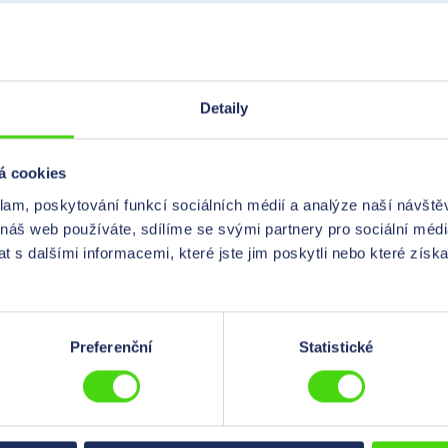
ašeho poptávkového formuláře. Rádi vám osobně
!
kovému formuláři
Detaily
á cookies
klam, poskytování funkcí sociálních médií a analýze naší návšt
 náš web používáte, sdílíme se svými partnery pro sociální média
 s dalšími informacemi, které jste jim poskytli nebo které získa
Preferenční
Statistické