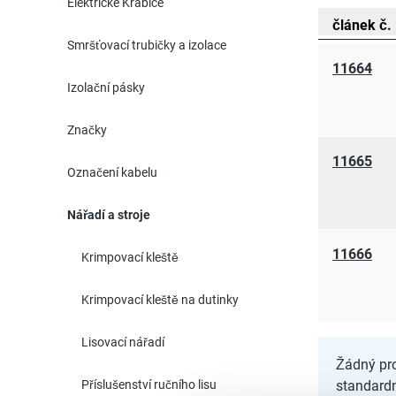
Elektrické Krabice
článek č.
Smršťovací trubičky a izolace
11664
Izolační pásky
Značky
11665
Označení kabelu
Nářadí a stroje
11666
Krimpovací kleště
Krimpovací kleště na dutinky
Lisovací nářadí
Žádný pro
Příslušenství ručního lisu
standard