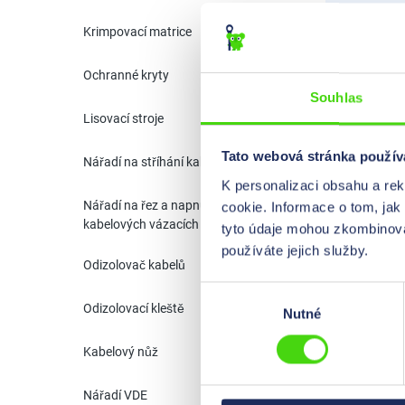
pomocí n
Krimpovací matrice
poradíme
Ochranné kryty
K poptáv
Souhlas
Lisovací stroje
Tato webová stránka použív
Nářadí na stříhání kabelů
K personalizaci obsahu a re
Nářadí na řez a napnutí
cookie. Informace o tom, jak
kabelových vázacích pásků
tyto údaje mohou zkombinovat
používáte jejich služby.
Odizolovač kabelů
Výběr
Odizolovací kleště
Nutné
souhlasu
Kabelový nůž
Nářadí VDE