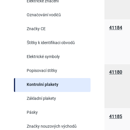
Elektrické značení
Označování vodičů
41184
Značky CE
Štítky k identifikaci obvodů
Elektrické symboly
Popisovací štítky
41180
Kontrolní plakety
Základní plakety
Pásky
41185
Značky nouzových východů