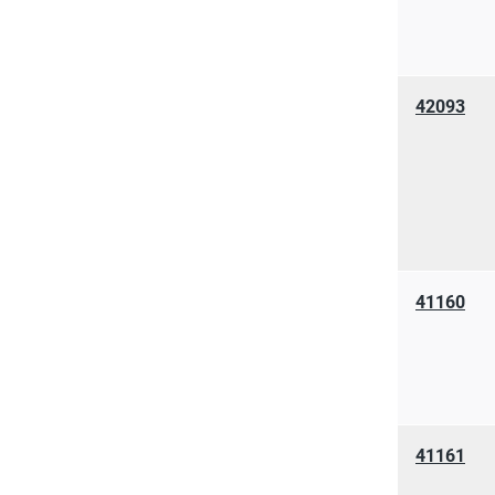
42093
41160
41161