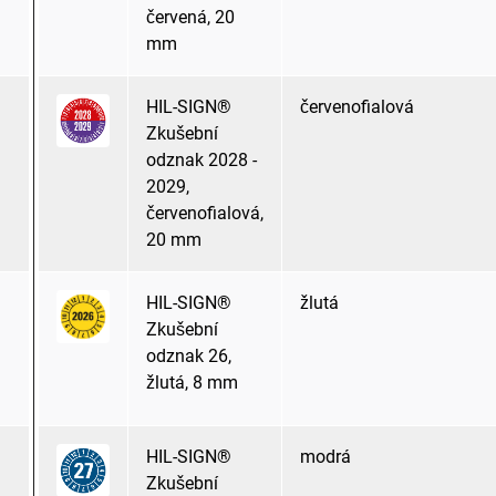
červená, 20
mm
HIL-SIGN®
červenofialová
Zkušební
odznak 2028 -
2029,
červenofialová,
20 mm
HIL-SIGN®
žlutá
Zkušební
odznak 26,
žlutá, 8 mm
HIL-SIGN®
modrá
Zkušební