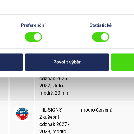
mm
HIL-SIGN®
oranžová
Preferenční
Statistické
kontrolní štítek
30, oranžový, 8
mm
Povolit výběr
HIL-SIGN®
žlutomodrá
Zkušební
odznak 2026 -
2027, žluto-
modrý, 20 mm
HIL-SIGN®
modro-červená
Zkušební
odznak 2027 -
2028, modro-