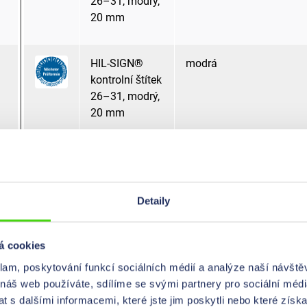
26–31, modrý,
20 mm
HIL-SIGN®
modrá
kontrolní štítek
26–31, modrý,
20 mm
HIL-SIGN®
modrá
kontrolní štítek
26–31, modrý,
Detaily
20 mm
á cookies
HIL-SIGN®
oranžová
klam, poskytování funkcí sociálních médií a analýze naší návšt
kontrolní štítek
 náš web používáte, sdílíme se svými partnery pro sociální média
26–29,
 s dalšími informacemi, které jste jim poskytli nebo které získa
oranžový, 15