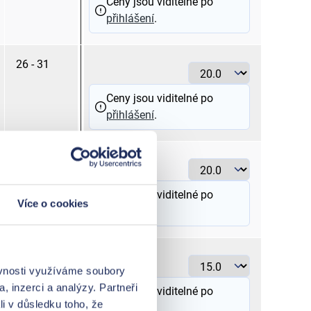
Ceny jsou viditelné po
přihlášení
.
26 - 31
20.0
Ceny jsou viditelné po
přihlášení
.
26 - 31
20.0
Ceny jsou viditelné po
Více o cookies
přihlášení
.
26-29
15.0
ěvnosti využíváme soubory
, inzerci a analýzy. Partneři
Ceny jsou viditelné po
li v důsledku toho, že
přihlášení
.