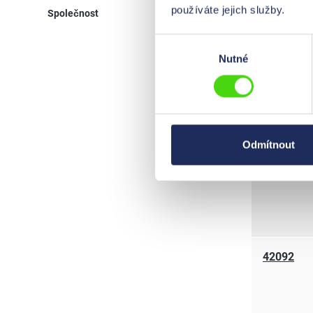
používáte jejich služby.
Společnost
Výběr
41164
Nutné
souhlasu
Odmítnout
42091
42092