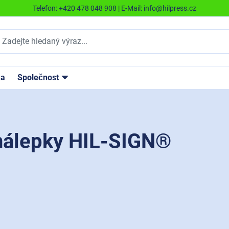
Telefon:
+420 478 048 908
| E-Mail:
info@hilpress.cz
ka
Společnost
 nálepky HIL-SIGN®