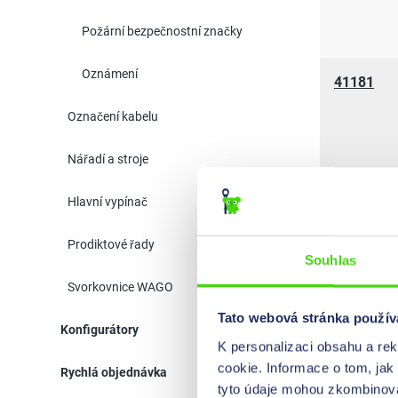
Požární bezpečnostní značky
Oznámení
41181
Označení kabelu
Nářadí a stroje
Hlavní vypínač
42101
Prodiktové řady
Souhlas
Svorkovnice WAGO
Tato webová stránka použív
42110
Konfigurátory
K personalizaci obsahu a re
cookie. Informace o tom, jak
Rychlá objednávka
tyto údaje mohou zkombinovat