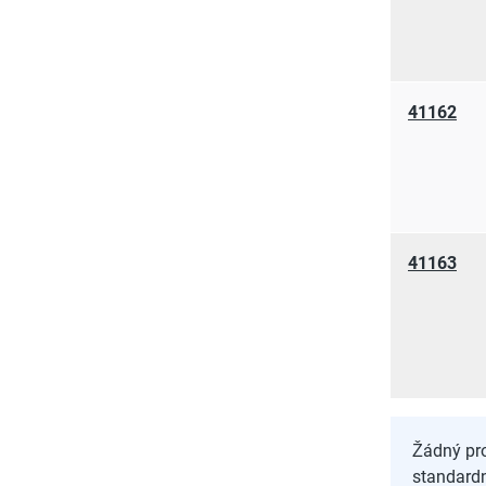
41162
41163
Žádný pro
standard