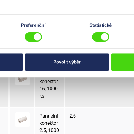
120, 100
ks.
Preferenční
Statistické
Paralelní
150
konektor
150, 50
ks.
Povolit výběr
Paralelní
16
konektor
16, 1000
ks.
Paralelní
2,5
konektor
2.5, 1000