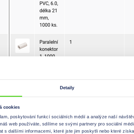
PVC, 6.0,
délka 21
mm,
1000 ks.
Paralelní
1
konektor
1, 1000
ks.
Paralelní
10
Detaily
konektor
10, 1000
ks.
á cookies
klam, poskytování funkcí sociálních médií a analýze naší návšt
 náš web používáte, sdílíme se svými partnery pro sociální média
Paralelní
120
 s dalšími informacemi, které jste jim poskytli nebo které získa
konektor