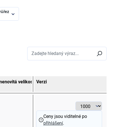
růřez
enovitá velikost
Verzi
Barva
Jmenovit
mm²
červená
0,5 - 1,5
Ceny jsou viditelné po
přihlášení
.