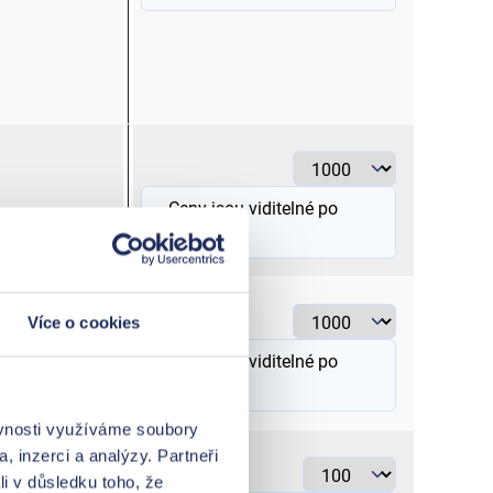
0,5 - 1
Ceny jsou viditelné po
přihlášení
.
> 6 - 10
Více o cookies
Ceny jsou viditelné po
přihlášení
.
ěvnosti využíváme soubory
, inzerci a analýzy. Partneři
> 95 - 12
li v důsledku toho, že