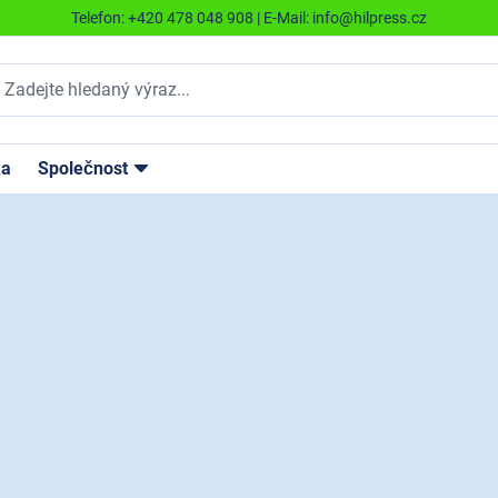
Telefon:
+420 478 048 908
| E-Mail:
info@hilpress.cz
ka
Společnost