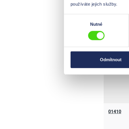
používáte jejich služby.
Výběr
Nutné
souhlasu
01510
Odmítnout
01440
01410