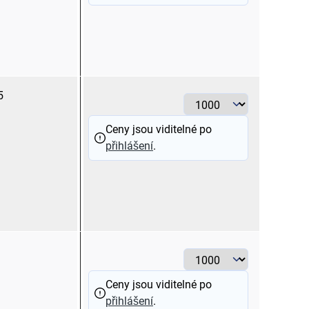
5
modrá
> 1 - 2,5
Ceny jsou viditelné po
přihlášení
.
žlutá
> 2,5 - 6
Ceny jsou viditelné po
přihlášení
.