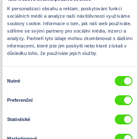
K personalizaci obsahu a reklam, poskytování funkcí
41391
sociálních médií a analýze naší návštěvnosti využíváme
Elektrický štítek podle WEEE, 20 x 15 mm
soubory cookie. Informace o tom, jak náš web používáte,
0,00 Kč*
sdílíme se svými partnery pro sociální média, inzerci a
Ceny jsou viditelné po
přihlášení
.
Obsah:
1 St
analýzy. Partneři tyto údaje mohou zkombinovat s dalšími
informacemi, které jste jim poskytli nebo které získali v
důsledku toho, že používáte jejich služby.
Žádný problém - nabízíme také řešení na míru mimo náš
standardní sortiment. Jednoduše nám sdělte své
Výběr
požadavky pomocí našeho poptávkového formuláře. Rádi
Nutné
souhlasu
vám osobně poradíme!
Preferenční
K poptávkovému formuláři
Statistické
Marketingové