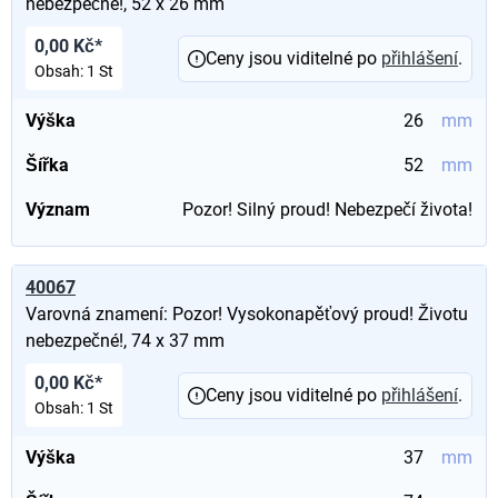
nebezpečné!, 52 x 26 mm
0,00 Kč*
Ceny jsou viditelné po
přihlášení
.
Obsah:
1 St
Výška
26
mm
Šířka
52
mm
Význam
Pozor! Silný proud! Nebezpečí života!
40067
Varovná znamení: Pozor! Vysokonapěťový proud! Životu
nebezpečné!, 74 x 37 mm
0,00 Kč*
Ceny jsou viditelné po
přihlášení
.
Obsah:
1 St
Výška
37
mm