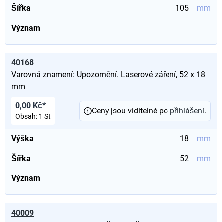
Šířka
105
mm
Význam
40168
Varovná znamení: Upozornění. Laserové záření, 52 x 18
mm
0,00 Kč*
Ceny jsou viditelné po
přihlášení
.
Obsah:
1 St
Výška
18
mm
Šířka
52
mm
Význam
40009