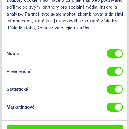
soubory cookie. Informace o tom, jak náš web používáte,
0,00 Kč*
Ceny jsou viditelné po
přihlášení
.
sdílíme se svými partnery pro sociální média, inzerci a
Obsah:
1 St
analýzy. Partneři tyto údaje mohou zkombinovat s dalšími
informacemi, které jste jim poskytli nebo které získali v
Výška
37
mm
důsledku toho, že používáte jejich služby.
Šířka
105
mm
Význam
Výběr
Nutné
souhlasu
40033
Preferenční
Varovné značky: Systém pod napětím, 52 x 18 mm
0,00 Kč*
Ceny jsou viditelné po
přihlášení
.
Statistické
Obsah:
1 St
Výška
18
mm
Marketingové
Šířka
52
mm
Význam