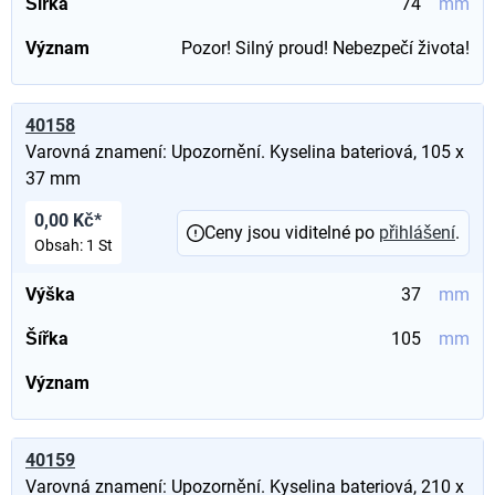
Šířka
74
mm
Význam
Pozor! Silný proud! Nebezpečí života!
40158
Varovná znamení: Upozornění. Kyselina bateriová, 105 x
37 mm
0,00 Kč*
Ceny jsou viditelné po
přihlášení
.
Obsah:
1 St
Výška
37
mm
Šířka
105
mm
Význam
40159
Varovná znamení: Upozornění. Kyselina bateriová, 210 x