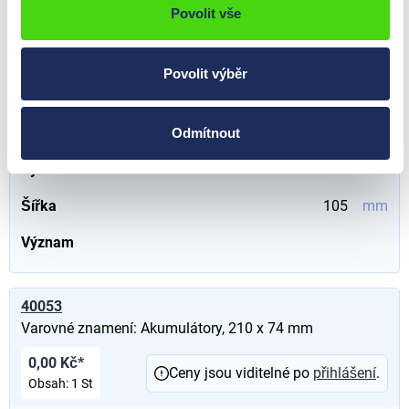
Povolit vše
40052
Varovné znamení: Akumulátory, 105 x 37 mm
Povolit výběr
0,00 Kč*
Ceny jsou viditelné po
přihlášení
.
Obsah:
1 St
Odmítnout
Výška
37
mm
Šířka
105
mm
Význam
40053
Varovné znamení: Akumulátory, 210 x 74 mm
0,00 Kč*
Ceny jsou viditelné po
přihlášení
.
Obsah:
1 St