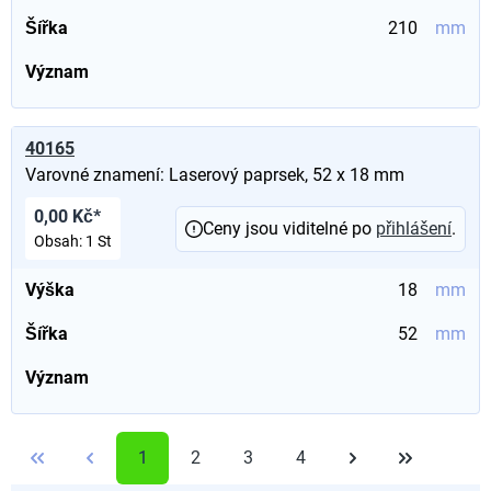
Šířka
210
mm
Význam
40165
Varovné znamení: Laserový paprsek, 52 x 18 mm
0,00 Kč*
Ceny jsou viditelné po
přihlášení
.
Obsah:
1 St
Výška
18
mm
Šířka
52
mm
Význam
1
2
3
4