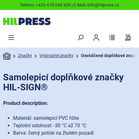
Telefon:
+420 478 048 908
| E-Mail:
info@hilpress.cz
Značky
Výstražné značky
Osvědčené doplňkové značk
Samolepicí doplňkové značky
HIL-SIGN®
Product description:
Materiál: samolepicí PVC fólie
Teplotní odolnost: -30 °C až 70 °C
Barva: černý potisk na žlutém pozadí