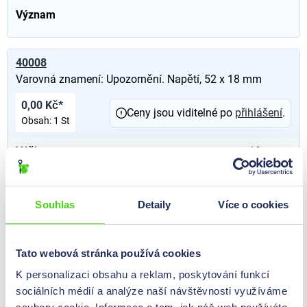
Význam
40008
Varovná znamení: Upozornění. Napětí, 52 x 18 mm
0,00 Kč*
Ceny jsou viditelné po
přihlášení
.
Obsah:
1 St
Výška
18
mm
Šířka
52
mm
Souhlas
Detaily
Více o cookies
Význam
Tato webová stránka používá cookies
40194
Varovná znamení: Upozornění. Výbušná atmosféra, 105
K personalizaci obsahu a reklam, poskytování funkcí
x 37 mm
sociálních médií a analýze naší návštěvnosti využíváme