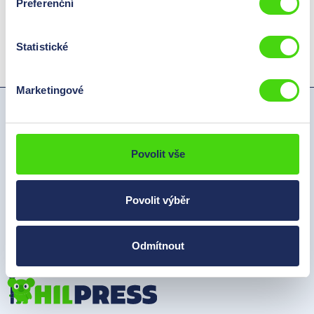
Preferenční
Statistické
Marketingové
Hilpress Česká republika s.r.o
Tyršova 320
Povolit vše
418 01 Bílina
Česká republika
Povolit výběr
Telefon:
+420 478 048 908
E-Mail:
info@hilpress.cz
Odmítnout