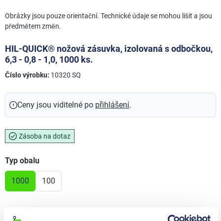
Obrázky jsou pouze orientační. Technické údaje se mohou lišit a jsou
předmětem změn.
HIL-QUICK® nožová zásuvka, izolovaná s odbočkou,
6,3 - 0,8 - 1,0, 1000 ks.
Číslo výrobku:
10320 SQ
Ceny jsou viditelné po
přihlášení
.
Zásoba na dotaz
Vyberte
Typ obalu
1000
100