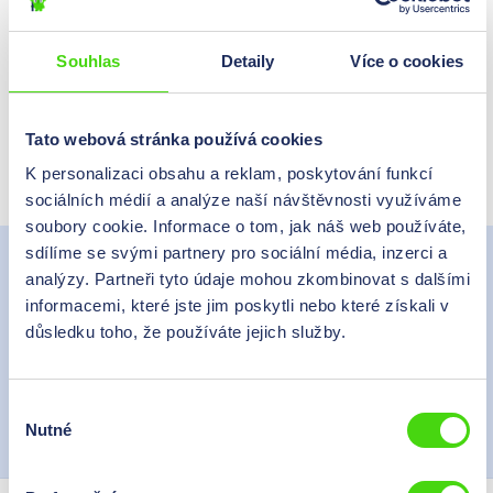
Poptávka produktu
Souhlas
Detaily
Více o cookies
Potřebujete pomoc?
Přímo do kontaktního formuláře
Tato webová stránka používá cookies
K personalizaci obsahu a reklam, poskytování funkcí
Datový list ve formátu PDF
sociálních médií a analýze naší návštěvnosti využíváme
soubory cookie. Informace o tom, jak náš web používáte,
Popis
sdílíme se svými partnery pro sociální média, inzerci a
analýzy. Partneři tyto údaje mohou zkombinovat s dalšími
Provedení: bez kovové izolační podpěry Izolační materiál:
informacemi, které jste jim poskytli nebo které získali v
nepájený polykarbonát Teplotní rozsah: -10 °C až +105 °C
důsledku toho, že používáte jejich služby.
bezhalog…
Více
Ke stažení na
Výběr
Nutné
souhlasu
Výrobce