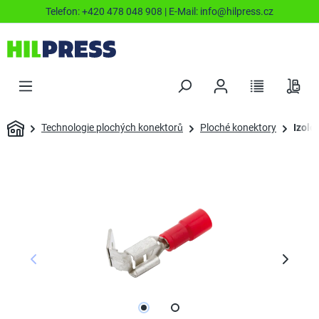
Telefon:
+420 478 048 908
| E-Mail:
info@hilpress.cz
Technologie plochých konektorů
Ploché konektory
Izolo