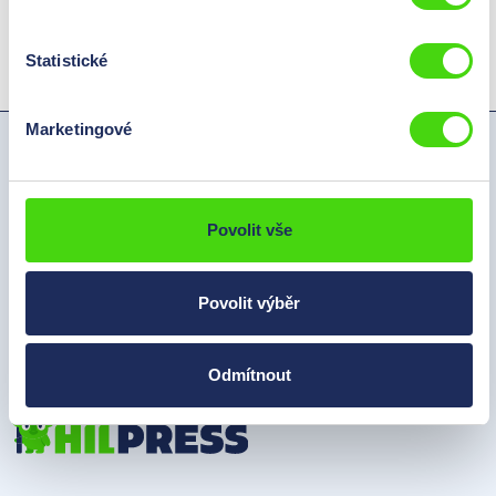
Statistické
Marketingové
Hilpress Česká republika s.r.o
Tyršova 320
418 01 Bílina
Povolit vše
Česká republika
Povolit výběr
Telefon:
+420 478 048 908
E-Mail:
info@hilpress.cz
Odmítnout