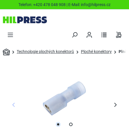
Telefon:
+420 478 048 908
| E-Mail:
info@hilpress.cz
Technologie plochých konektorů
Ploché konektory
Plně 