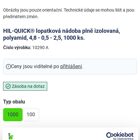
Obrázky jsou pouze orientační. Technické údaje se mohou lišit a jsou
předmětem změn.
HIL-QUICK® lopatková nádoba plně izolovaná,
polyamid, 4,8 - 0,5 - 2,5, 1000 ks.
Číslo výrobku:
10290 A
Ceny jsou viditelné po
přihlášení
.
Zásoba na dotaz
Vyberte
Typ obalu
1000
100