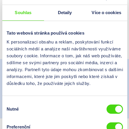
Poptávka produktu
Souhlas
Detaily
Více o cookies
Potřebujete pomoc?
Přímo do kontaktního formuláře
Tato webová stránka používá cookies
K personalizaci obsahu a reklam, poskytování funkcí
Datový list ve formátu PDF
sociálních médií a analýze naší návštěvnosti využíváme
soubory cookie. Informace o tom, jak náš web používáte,
sdílíme se svými partnery pro sociální média, inzerci a
Popis
analýzy. Partneři tyto údaje mohou zkombinovat s dalšími
Provedení: s kovovým izolačním vyztužením Izolační
informacemi, které jste jim poskytli nebo které získali v
materiál: polyamid Teplotní rozsah: -55 °C až +105 °C
Více
důsledku toho, že používáte jejich služby.
Ke stažení na
Výběr
Nutné
Výrobce
souhlasu
Preferenční