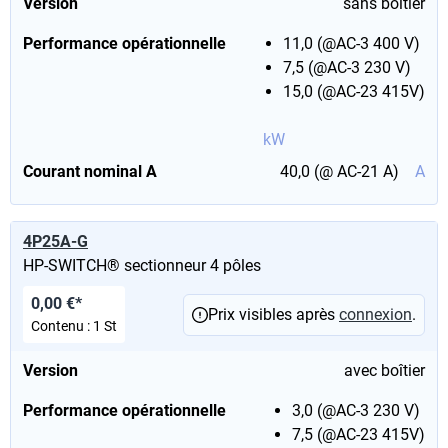
Version
sans boîtier
Performance opérationnelle
11,0 (@AC-3 400 V)
7,5 (@AC-3 230 V)
15,0 (@AC-23 415V)
kW
Courant nominal A
40,0 (@ AC-21 A)
A
4P25A-G
HP-SWITCH® sectionneur 4 pôles
0,00 €*
Prix visibles après
connexion
.
Contenu :
1 St
Version
avec boîtier
Performance opérationnelle
3,0 (@AC-3 230 V)
7,5 (@AC-23 415V)