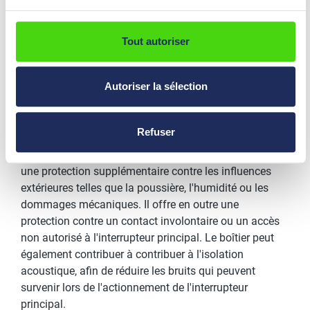
ou la protection qu'offre le boîtier. En outre, les
interrupteurs se distinguent par leur type d'application.
Tout autoriser
Les interrupteurs principaux avec
boîtier
Autoriser la sélection
Les interrupteurs principaux avec boîtier sont installés
généralement dans un boîtier fermé ou une armoire
Refuser
électrique installé dans un boîtier. Le boîtier offre à
l'interrupteur principal et à l'électronique environnante
une protection supplémentaire contre les influences
extérieures telles que la poussière, l'humidité ou les
dommages mécaniques. Il offre en outre une
protection contre un contact involontaire ou un accès
non autorisé à l'interrupteur principal. Le boîtier peut
également contribuer à contribuer à l'isolation
acoustique, afin de réduire les bruits qui peuvent
survenir lors de l'actionnement de l'interrupteur
principal.