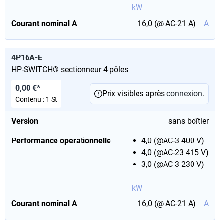
kW
Courant nominal A
16,0 (@ AC-21 A)
A
4P16A-E
HP-SWITCH® sectionneur 4 pôles
0,00 €*
Prix visibles après
connexion
.
Contenu :
1 St
Version
sans boîtier
Performance opérationnelle
4,0 (@AC-3 400 V)
4,0 (@AC-23 415 V)
3,0 (@AC-3 230 V)
kW
Courant nominal A
16,0 (@ AC-21 A)
A